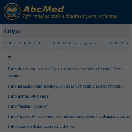
Artigos
A
-
B
-
C
-
D
-
E
-
F
-
G
-
H
-
I
-
J
-
K
-
L
-
M
-
N
-
O
- P -
Q
-
R
-
S
-
T
-
U
-
V
-
W
-
X
-
Y
-
Z
-
0-9
-
*
P
Parto de cócoras: como é? Quais as vantagens e desvantagens? Como
evolui?
Parto na água: como acontece? Quais as vantagens e as desvantagens?
Parto normal ou cesárea?
Parto vaginal - como é?
Parvovírus B19: tudo o que você precisa saber sobre o eritema infeccioso
Patologias dos dedos das mãos e dos pés