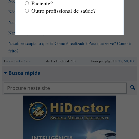
Nódulos mamários
Paciente?
Outro profissional de saúde?
Nódulos tireoidianos
Nanismo: o que é? Quais são as causas? Como evolui?
Nariz entupido - o que fazer?
Nasofibroscopia: o que é? Como é realizado? Para que serve? Como é
feito?
1 -
2
-
3
-
4
-
5
-
>
de 1 a 10 (Total: 50)
Itens por pág.: 10,
25
,
50
,
100
Busca rápida