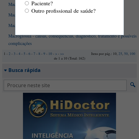
Paciente?
Maca peruana - O que é? Quais são os efeitos no organismo?
Outro profissional de saúde?
Macrocefalia: o que devemos saber sobre ela?
Macrocitose - o que é? Quais as causas? O que deve ser feito?
Macroglossia - causas, consequências, diagnóstico, tratamento e possíveis
complicações
1 -
2
-
3
-
4
-
5
-
6
-
7
-
8
-
9
-
10
-
>
-
>>
Itens por pág.: 10,
25
,
50
,
100
de 1 a 10 (Total: 162)
Busca rápida