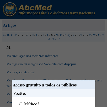
Artigos
A
-
B
-
C
-
D
-
E
-
F
-
G
-
H
-
I
-
J
-
K
-
L
- M -
N
-
O
-
P
-
Q
-
R
-
S
-
T
-
U
-
V
-
W
-
X
-
Y
-
Z
-
0-9
-
*
M
Má circulação nos membros inferiores
Má digestão ou indigestão? Você está com dispepsia!
Má rotação intestinal
Método de Busquet: como é? Para que serve? Quem deve fazer e quem
Acesso gratuito a todos os públicos
não deve?
Você é:
Métodos anticoncepcionais
Música para surdos
Médico?