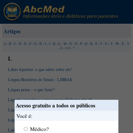
Artigos
A
-
B
-
C
-
D
-
E
-
F
-
G
-
H
-
I
-
J
-
K
- L -
M
-
N
-
O
-
P
-
Q
-
R
-
S
-
T
-
U
-
V
-
W
-
X
-
Y
-
Z
-
0-9
-
*
L
Lábio leporino: o que saber sobre ele?
Língua Brasileira de Sinais - LIBRAS
Língua presa – o que fazer?
Líquido amniótico: o que é normal? O que não é?
Acesso gratuito a todos os públicos
Líquor - o que pode revelar sua análise?
Você é:
Lúpus eritematoso. Entendendo um pouco mais esta condição.
Médico?
Labirintite. O que devo saber sobre ela?