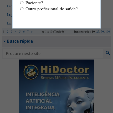
Paciente?
Lacrimejamento em bebês. O que fazer?
Outro profissional de saúde?
Lagoftalmo - causas, sintomas, diagnóstico, tratamento e evolução
Lama biliar - o que é?
1 -
2
-
3
-
4
-
5
-
6
-
7
-
>
de 1 a 10 (Total: 66)
Itens por pág.: 10,
25
,
50
,
100
Busca rápida