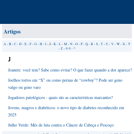
Artigos
A
-
B
-
C
-
D
-
E
-
F
-
G
-
H
-
I
- J -
K
-
L
-
M
-
N
-
O
-
P
-
Q
-
R
-
S
-
T
-
U
-
V
-
W
-
X
-
Y
-
Z
-
0-9
-
*
J
Joanete: você tem? Sabe como evitar? O que fazer quando a dor aparece?
Joelhos tortos em “X” ou como pernas de “cowboy”? Pode ser geno
valgo ou geno varo
Jogadores patológicos - quais são as características marcantes?
Jovens, magros e diabéticos: o novo tipo de diabetes reconhecido em
2025
Julho Verde: Mês de luta contra o Câncer de Cabeça e Pescoço