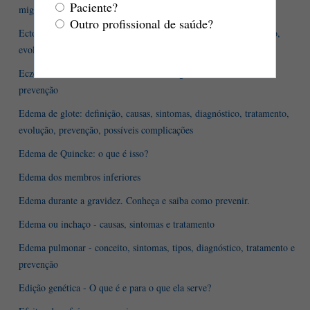
Paciente?
migrans
Outro profissional de saúde?
Ectopia renal: definição, causas, sintomas, diagnóstico, tratamento,
evolução, prevenção, complicações
Eczema - conceito, sintomas, formas, diagnóstico, tratamento e
prevenção
Edema de glote: definição, causas, sintomas, diagnóstico, tratamento,
evolução, prevenção, possíveis complicações
Edema de Quincke: o que é isso?
Edema dos membros inferiores
Edema durante a gravidez. Conheça e saiba como prevenir.
Edema ou inchaço - causas, sintomas e tratamento
Edema pulmonar - conceito, sintomas, tipos, diagnóstico, tratamento e
prevenção
Edição genética - O que é e para o que ela serve?