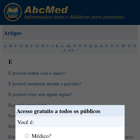
Artigos
A
-
B
-
C
-
D
- E -
F
-
G
-
H
-
I
-
J
-
K
-
L
-
M
-
N
-
O
-
P
-
Q
-
R
-
S
-
T
-
U
-
V
-
W
-
X
-
Y
-
Z
-
0-9
-
*
E
É possível acabar com o câncer?
É possível menstruar durante a gravidez?
É possível viver sem alguns órgãos?
Ecocardiograma fetal
Acesso gratuito a todos os públicos
Ecocardiograma: você conhece o exame?
Você é:
Ectima - como reconhecê-lo?
Médico?
Ectoparasitas humanos: piolhos, carrapatos, pulga, sarna, chato e larva