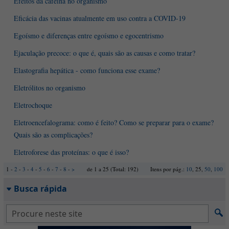
Efeitos da cafeína no organismo
Eficácia das vacinas atualmente em uso contra a COVID-19
Egoísmo e diferenças entre egoísmo e egocentrismo
Ejaculação precoce: o que é, quais são as causas e como tratar?
Elastografia hepática - como funciona esse exame?
Eletrólitos no organismo
Eletrochoque
Eletroencefalograma: como é feito? Como se preparar para o exame?
Quais são as complicações?
Eletroforese das proteínas: o que é isso?
1 -
2
-
3
-
4
-
5
-
6
-
7
-
8
-
>
de 1 a 25 (Total: 192)
Itens por pág.:
10
, 25,
50
,
100
Busca rápida