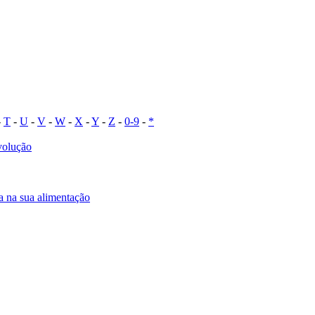
-
T
-
U
-
V
-
W
-
X
-
Y
-
Z
-
0-9
-
*
evolução
a na sua alimentação