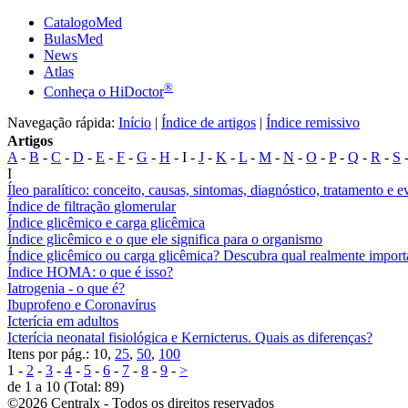
CatalogoMed
BulasMed
News
Atlas
®
Conheça o HiDoctor
Navegação rápida:
Início
|
Índice de artigos
|
Índice remissivo
Artigos
A
-
B
-
C
-
D
-
E
-
F
-
G
-
H
- I -
J
-
K
-
L
-
M
-
N
-
O
-
P
-
Q
-
R
-
S
I
Íleo paralítico: conceito, causas, sintomas, diagnóstico, tratamento e 
Índice de filtração glomerular
Índice glicêmico e carga glicêmica
Índice glicêmico e o que ele significa para o organismo
Índice glicêmico ou carga glicêmica? Descubra qual realmente import
Índice HOMA: o que é isso?
Iatrogenia - o que é?
Ibuprofeno e Coronavírus
Icterícia em adultos
Icterícia neonatal fisiológica e Kernicterus. Quais as diferenças?
Itens por pág.: 10,
25
,
50
,
100
1 -
2
-
3
-
4
-
5
-
6
-
7
-
8
-
9
-
>
de 1 a 10 (Total: 89)
©2026 Centralx - Todos os direitos reservados