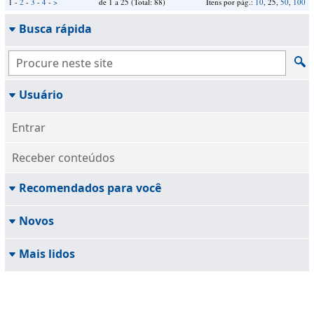
1 -
2
-
3
-
4
-
>
de 1 a 25 (Total: 88)
Itens por pág.:
10
, 25,
50
,
100
Busca rápida
Usuário
Entrar
Receber conteúdos
Recomendados para você
Novos
Mais lidos