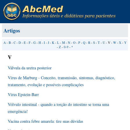
Artigos
A
-
B
-
C
-
D
-
E
-
F
-
G
-
H
-
I
-
J
-
K
-
L
-
M
-
N
-
O
-
P
-
Q
-
R
-
S
-
T
-
U
- V -
W
-
X
-
Y
-
Z
-
0-9
-
*
V
Válvula da uretra posterior
Vírus de Marburg - Conceito, transmissão, sintomas, diagnóstico,
tratamento, evolução e possíveis complicações
Vírus Epstein-Barr
Vólvulo intestinal - quando a torção do intestino se torna uma
emergência!
Vacina contra febre amarela: tire suas dúvidas