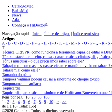
CatalogoMed
BulasMed
News
Atlas
®
Conheça o HiDoctor
Navegação rápida:
Início
|
Índice de artigos
|
Índice remissivo
Artigos
A
-
B
-
C
-
D
-
E
-
F
-
G
-
H
-
I
-
J
-
K
-
L
-
M
-
N
-
O
-
P
-
Q
-
R
-
S
-
T
Técnica CRISPR: como funciona a ferramenta capaz de editar o DN
Tórax instável - conceito, causas, características clínicas, diagnóstico
Tônus muscular - o que precisamos saber sobre ele?
Tabagismo - como as pessoas se viciam e mantêm o vício no tabaco? O
Talassemia: como ela é?
Tamanho do pênis
Tampões vaginais podem causar a síndrome do choque tóxico
Tamponamento cardíaco
Taquicardia
Taquicardia paroxística ou síndrome de Hoffmann-Bouveret: o que é 
Itens por pág.: 10,
25
,
50
,
100
1 -
2
-
3
-
4
-
5
-
6
-
7
-
8
-
9
-
10
-
>
-
>>
de 1 a 10 (Total: 156)
©2026 Centralx - Todos os direitos reservados