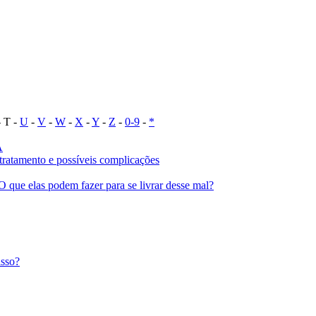
 T -
U
-
V
-
W
-
X
-
Y
-
Z
-
0-9
-
*
A
, tratamento e possíveis complicações
 que elas podem fazer para se livrar desse mal?
isso?