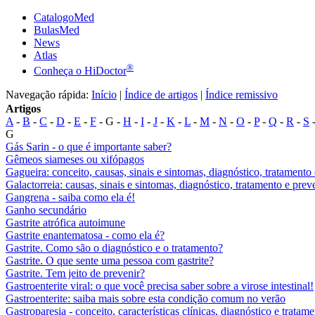
CatalogoMed
BulasMed
News
Atlas
®
Conheça o HiDoctor
Navegação rápida:
Início
|
Índice de artigos
|
Índice remissivo
Artigos
A
-
B
-
C
-
D
-
E
-
F
- G -
H
-
I
-
J
-
K
-
L
-
M
-
N
-
O
-
P
-
Q
-
R
-
S
G
Gás Sarin - o que é importante saber?
Gêmeos siameses ou xifópagos
Gagueira: conceito, causas, sinais e sintomas, diagnóstico, tratamento
Galactorreia: causas, sinais e sintomas, diagnóstico, tratamento e pre
Gangrena - saiba como ela é!
Ganho secundário
Gastrite atrófica autoimune
Gastrite enantematosa - como ela é?
Gastrite. Como são o diagnóstico e o tratamento?
Gastrite. O que sente uma pessoa com gastrite?
Gastrite. Tem jeito de prevenir?
Gastroenterite viral: o que você precisa saber sobre a virose intestinal!
Gastroenterite: saiba mais sobre esta condição comum no verão
Gastroparesia - conceito, características clínicas, diagnóstico e tratam