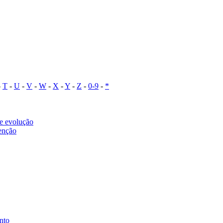
-
T
-
U
-
V
-
W
-
X
-
Y
-
Z
-
0-9
-
*
 e evolução
venção
ento