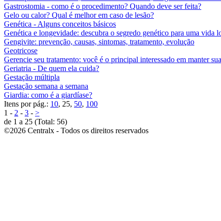
Gastrostomia - como é o procedimento? Quando deve ser feita?
Gelo ou calor? Qual é melhor em caso de lesão?
Genética - Alguns conceitos básicos
Genética e longevidade: descubra o segredo genético para uma vida l
Gengivite: prevenção, causas, sintomas, tratamento, evolução
Geotricose
Gerencie seu tratamento: você é o principal interessado em manter su
Geriatria - De quem ela cuida?
Gestação múltipla
Gestação semana a semana
Giardia: como é a giardíase?
Itens por pág.:
10
, 25,
50
,
100
1 -
2
-
3
-
>
de 1 a 25 (Total: 56)
©2026 Centralx - Todos os direitos reservados