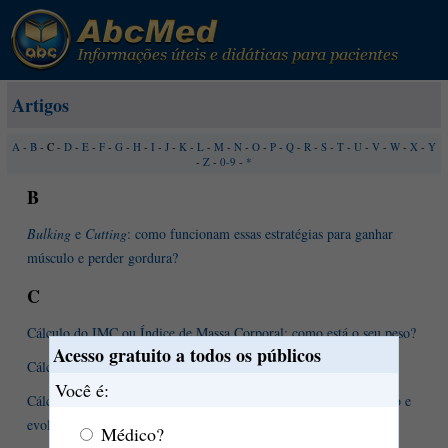
Artigos
A
-
B
- C -
D
-
E
-
F
-
G
-
H
-
I
-
J
-
K
-
L
-
M
-
N
-
O
-
P
-
Q
-
R
-
S
-
T
-
U
-
V
-
W
-
X
-
Y
-
Z
-
0-9
-
*
B
Bulking
e
Cutting
: como funcionam essas estratégias para ganhar
músculo e perder gordura?
C
Cálculo do IMC ou Índice de Massa Corporal: como está o seu peso?
Acesso gratuito a todos os públicos
Cálculo renal. Saiba mais.
Você é:
Cálculo renal: definição, causas, sintomas, diagnóstico, tratamento e
evolução
Médico?