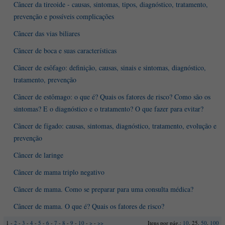
Câncer da tireoide - causas, sintomas, tipos, diagnóstico, tratamento,
prevenção e possíveis complicações
Câncer das vias biliares
Câncer de boca e suas características
Câncer de esôfago: definição, causas, sinais e sintomas, diagnóstico,
tratamento, prevenção
Câncer de estômago: o que é? Quais os fatores de risco? Como são os
sintomas? E o diagnóstico e o tratamento? O que fazer para evitar?
Câncer de fígado: causas, sintomas, diagnóstico, tratamento, evolução e
prevenção
Câncer de laringe
Câncer de mama triplo negativo
Câncer de mama. Como se preparar para uma consulta médica?
Câncer de mama. O que é? Quais os fatores de risco?
1 -
2
-
3
-
4
-
5
-
6
-
7
-
8
-
9
-
10
-
>
-
>>
Itens por pág.:
10
, 25,
50
,
100