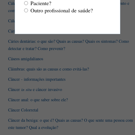
Paciente?
Cálculos biliares: definição, causas, sintomas, diagnóstico, tratamento e
Outro profissional de saúde?
complicações
Cálculos renais em crianças: o que muda em relação aos adultos?
Cárie dentária: quais são as causas? Como evitar?
Cáries dentárias: o que são? Quais as causas? Quais os sintomas? Como
detectar e tratar? Como prevenir?
Cáseos amigdalianos
Câimbras: quais são as causas e como evitá-las?
Câncer - informações importantes
Câncer
in situ
e câncer invasivo
Câncer anal: o que saber sobre ele?
Câncer Colorretal
Câncer da bexiga: o que é? Quais as causas? O que sente uma pessoa com
este tumor? Qual a evolução?