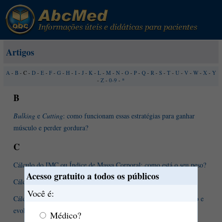
Artigos
A
-
B
- C -
D
-
E
-
F
-
G
-
H
-
I
-
J
-
K
-
L
-
M
-
N
-
O
-
P
-
Q
-
R
-
S
-
T
-
U
-
V
-
W
-
X
-
Y
-
Z
-
0-9
-
*
B
Bulking
e
Cutting
: como funcionam essas estratégias para ganhar
músculo e perder gordura?
C
Cálculo do IMC ou Índice de Massa Corporal: como está o seu peso?
Acesso gratuito a todos os públicos
Cálculo renal. Saiba mais.
Você é:
Cálculo renal: definição, causas, sintomas, diagnóstico, tratamento e
evolução
Médico?