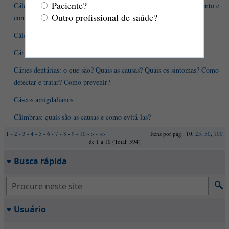
Paciente?
Cálculos biliares: definição, causas, sintomas, diagnóstico, tratamento e
Outro profissional de saúde?
complicações
Cálculos renais em crianças: o que muda em relação aos adultos?
Cárie dentária: quais são as causas? Como evitar?
Cáries dentárias: o que são? Quais as causas? Quais os sintomas? Como
detectar e tratar? Como prevenir?
Cáseos amigdalianos
Câimbras: quais são as causas e como evitá-las?
1 -
2
-
3
-
4
-
5
-
6
-
7
-
8
-
9
-
10
-
>
-
>>
Itens por pág.: 10,
25
,
50
,
100
de 1 a 10 (Total: 394)
Busca rápida
Usuário