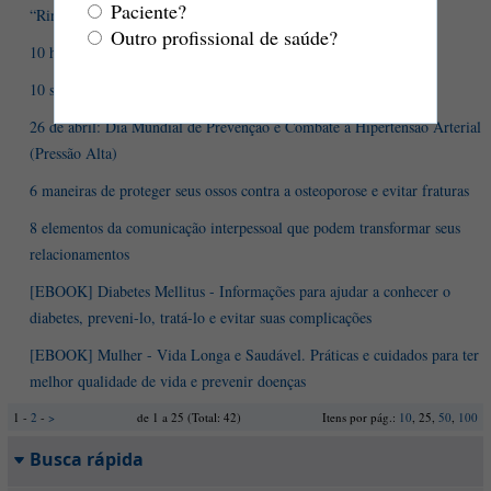
Paciente?
“Rins inflamados”? Pode ser glomerulonefrite!
Outro profissional de saúde?
10 hábitos que ajudam a tornar sua alimentação mais saudável
10 sinais precoces da doença de Parkinson
26 de abril: Dia Mundial de Prevenção e Combate à Hipertensão Arterial
(Pressão Alta)
6 maneiras de proteger seus ossos contra a osteoporose e evitar fraturas
8 elementos da comunicação interpessoal que podem transformar seus
relacionamentos
[EBOOK] Diabetes Mellitus - Informações para ajudar a conhecer o
diabetes, preveni-lo, tratá-lo e evitar suas complicações
[EBOOK] Mulher - Vida Longa e Saudável. Práticas e cuidados para ter
melhor qualidade de vida e prevenir doenças
1 -
2
-
>
de 1 a 25 (Total: 42)
Itens por pág.:
10
, 25,
50
,
100
Busca rápida