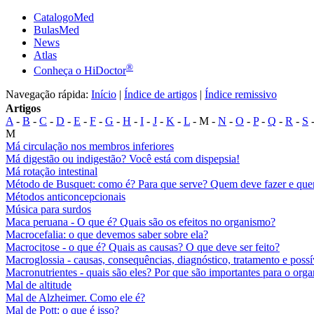
CatalogoMed
BulasMed
News
Atlas
®
Conheça o HiDoctor
Navegação rápida:
Início
|
Índice de artigos
|
Índice remissivo
Artigos
A
-
B
-
C
-
D
-
E
-
F
-
G
-
H
-
I
-
J
-
K
-
L
- M -
N
-
O
-
P
-
Q
-
R
-
S
M
Má circulação nos membros inferiores
Má digestão ou indigestão? Você está com dispepsia!
Má rotação intestinal
Método de Busquet: como é? Para que serve? Quem deve fazer e qu
Métodos anticoncepcionais
Música para surdos
Maca peruana - O que é? Quais são os efeitos no organismo?
Macrocefalia: o que devemos saber sobre ela?
Macrocitose - o que é? Quais as causas? O que deve ser feito?
Macroglossia - causas, consequências, diagnóstico, tratamento e poss
Macronutrientes - quais são eles? Por que são importantes para o org
Mal de altitude
Mal de Alzheimer. Como ele é?
Mal de Pott: o que é isso?