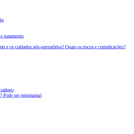
ção
 e tratamento
io e os cuidados pós-operatórios? Quais os riscos e complicações?
cutâneo
? Pode ser oniomania!