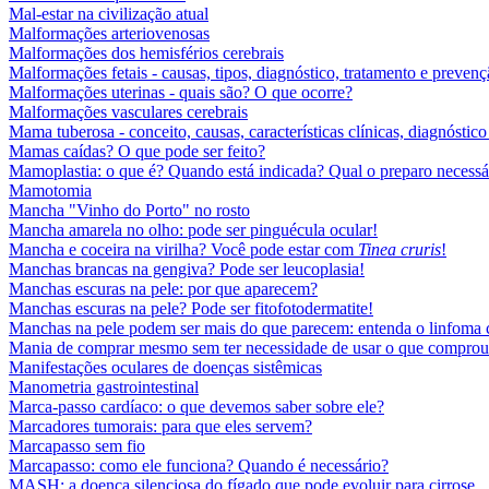
Mal-estar na civilização atual
Malformações arteriovenosas
Malformações dos hemisférios cerebrais
Malformações fetais - causas, tipos, diagnóstico, tratamento e preven
Malformações uterinas - quais são? O que ocorre?
Malformações vasculares cerebrais
Mama tuberosa - conceito, causas, características clínicas, diagnóstico
Mamas caídas? O que pode ser feito?
Mamoplastia: o que é? Quando está indicada? Qual o preparo necessár
Mamotomia
Mancha "Vinho do Porto" no rosto
Mancha amarela no olho: pode ser pinguécula ocular!
Mancha e coceira na virilha? Você pode estar com
Tinea cruris
!
Manchas brancas na gengiva? Pode ser leucoplasia!
Manchas escuras na pele: por que aparecem?
Manchas escuras na pele? Pode ser fitofotodermatite!
Manchas na pele podem ser mais do que parecem: entenda o linfoma 
Mania de comprar mesmo sem ter necessidade de usar o que comprou
Manifestações oculares de doenças sistêmicas
Manometria gastrointestinal
Marca-passo cardíaco: o que devemos saber sobre ele?
Marcadores tumorais: para que eles servem?
Marcapasso sem fio
Marcapasso: como ele funciona? Quando é necessário?
MASH: a doença silenciosa do fígado que pode evoluir para cirrose