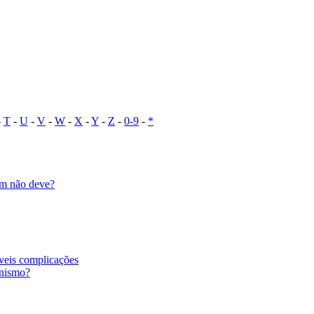
-
T
-
U
-
V
-
W
-
X
-
Y
-
Z
-
0-9
-
*
em não deve?
íveis complicações
anismo?