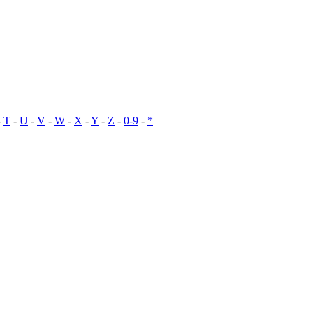
-
T
-
U
-
V
-
W
-
X
-
Y
-
Z
-
0-9
-
*