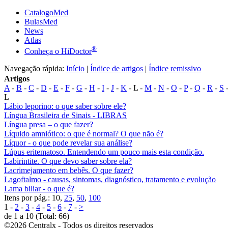
CatalogoMed
BulasMed
News
Atlas
®
Conheça o HiDoctor
Navegação rápida:
Início
|
Índice de artigos
|
Índice remissivo
Artigos
A
-
B
-
C
-
D
-
E
-
F
-
G
-
H
-
I
-
J
-
K
- L -
M
-
N
-
O
-
P
-
Q
-
R
-
S
L
Lábio leporino: o que saber sobre ele?
Língua Brasileira de Sinais - LIBRAS
Língua presa – o que fazer?
Líquido amniótico: o que é normal? O que não é?
Líquor - o que pode revelar sua análise?
Lúpus eritematoso. Entendendo um pouco mais esta condição.
Labirintite. O que devo saber sobre ela?
Lacrimejamento em bebês. O que fazer?
Lagoftalmo - causas, sintomas, diagnóstico, tratamento e evolução
Lama biliar - o que é?
Itens por pág.: 10,
25
,
50
,
100
1 -
2
-
3
-
4
-
5
-
6
-
7
-
>
de 1 a 10 (Total: 66)
©2026 Centralx - Todos os direitos reservados