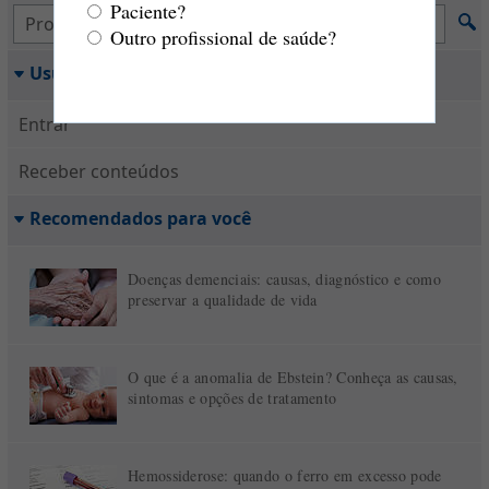
Paciente?
Outro profissional de saúde?
Usuário
Entrar
Receber conteúdos
Recomendados para você
Doenças demenciais: causas, diagnóstico e como
preservar a qualidade de vida
O que é a anomalia de Ebstein? Conheça as causas,
sintomas e opções de tratamento
Hemossiderose: quando o ferro em excesso pode