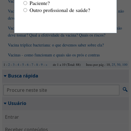
Vacina da gripe
Paciente?
Outro profissional de saúde?
Vacina Sabin: o que é? O que ela evita? Quem deve tomar? Quem não
deve tomar? Qual a efetividade da vacina? Quais os riscos?
Vacina Salk: o que é? O que ela evita? Quem deve tomar? Quem não
deve tomar? Qual a efetividade da vacina? Quais os riscos?
Vacina tríplice bacteriana: o que devemos saber sobre ela?
Vacinas - como funcionam e quais são os prós e contras
1 -
2
-
3
-
4
-
5
-
6
-
7
-
8
-
9
-
>
de 1 a 10 (Total: 88)
Itens por pág.: 10,
25
,
50
,
100
Busca rápida
Usuário
Entrar
Receber conteúdos