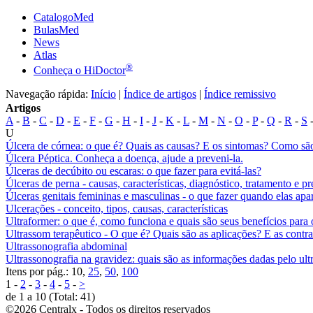
CatalogoMed
BulasMed
News
Atlas
®
Conheça o HiDoctor
Navegação rápida:
Início
|
Índice de artigos
|
Índice remissivo
Artigos
A
-
B
-
C
-
D
-
E
-
F
-
G
-
H
-
I
-
J
-
K
-
L
-
M
-
N
-
O
-
P
-
Q
-
R
-
S
U
Úlcera de córnea: o que é? Quais as causas? E os sintomas? Como são
Úlcera Péptica. Conheça a doença, ajude a preveni-la.
Úlceras de decúbito ou escaras: o que fazer para evitá-las?
Úlceras de perna - causas, características, diagnóstico, tratamento e p
Úlceras genitais femininas e masculinas - o que fazer quando elas ap
Ulcerações - conceito, tipos, causas, características
Ultraformer: o que é, como funciona e quais são seus benefícios para
Ultrassom terapêutico - O que é? Quais são as aplicações? E as contr
Ultrassonografia abdominal
Ultrassonografia na gravidez: quais são as informações dadas pelo u
Itens por pág.: 10,
25
,
50
,
100
1 -
2
-
3
-
4
-
5
-
>
de 1 a 10 (Total: 41)
©2026 Centralx - Todos os direitos reservados