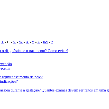
-
T
- U -
V
-
W
-
X
-
Y
-
Z
-
0-9
-
*
 o diagnóstico e o tratamento? Como evitar?
revenção
arecem?
 o rejuvenescimento da pele?
aindicações?
ltrassom durante a gestação? Quantos exames devem ser feitos em uma g