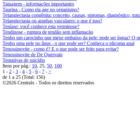
Tatuagem - informações importantes
Taurina - Como ela age no organismo?
Telangiectasia congênita: conceito, causas, sintomas, diagnóstico, tra
Telangiectasia ou aranhas vasculares: o que é isso?
Teníase: você conhece esta verminose?
Tendinose - ruptura de tendão sem inflamação
Tenho um carocinho que mexe embaixo da pele: pode ser íngua? O qu
Tenho uma pele no ânus - o que pode ser? Conheça o plicoma anal
Tenossinovite - como é? E o que pode ser feito para evitar?
Tenossinovite de De Quervain
Tentativas de suicídio
Itens por pág.:
10
, 25,
50
,
100
1 -
2
-
3
-
4
-
5
-
6
-
7
-
>
de 1 a 25 (Total: 156)
©2026 Centralx - Todos os direitos reservados