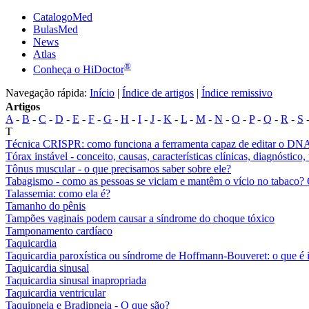
CatalogoMed
BulasMed
News
Atlas
®
Conheça o HiDoctor
Navegação rápida:
Início
|
Índice de artigos
|
Índice remissivo
Artigos
A
-
B
-
C
-
D
-
E
-
F
-
G
-
H
-
I
-
J
-
K
-
L
-
M
-
N
-
O
-
P
-
Q
-
R
-
S
-
T
Técnica CRISPR: como funciona a ferramenta capaz de editar o DN
Tórax instável - conceito, causas, características clínicas, diagnóstico
Tônus muscular - o que precisamos saber sobre ele?
Tabagismo - como as pessoas se viciam e mantêm o vício no tabaco? O
Talassemia: como ela é?
Tamanho do pênis
Tampões vaginais podem causar a síndrome do choque tóxico
Tamponamento cardíaco
Taquicardia
Taquicardia paroxística ou síndrome de Hoffmann-Bouveret: o que é 
Taquicardia sinusal
Taquicardia sinusal inapropriada
Taquicardia ventricular
Taquipneia e Bradipneia - O que são?