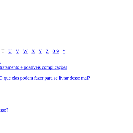
 T -
U
-
V
-
W
-
X
-
Y
-
Z
-
0-9
-
*
A
, tratamento e possíveis complicações
 que elas podem fazer para se livrar desse mal?
isso?