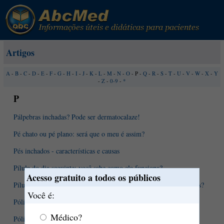
Artigos
A
-
B
-
C
-
D
-
E
-
F
-
G
-
H
-
I
-
J
-
K
-
L
-
M
-
N
-
O
- P -
Q
-
R
-
S
-
T
-
U
-
V
-
W
-
X
-
Y
-
Z
-
0-9
-
*
P
Pálpebras inchadas? Pode ser dermatocalaze!
Pé chato ou pé plano: será que o meu é assim?
Pés inchados - características e causas
Pílula do dia seguinte: você sabe como ela funciona?
Acesso gratuito a todos os públicos
Pílulas anticoncepcionais - como agem? Quais os tipos disponíveis?
Você é:
Pólipos da vesícula biliar
Médico?
Pólipos intestinais podem virar câncer?