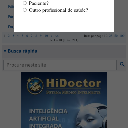
Paciente?
Pólipos uterinos: saiba mais sobre o que eles significam
Outro profissional de saúde?
Púrpura de Henoch-Schönlein
Púrpura trombocitopênica imune
1 -
2
-
3
-
4
-
5
-
6
-
7
-
8
-
9
-
10
-
>
-
>>
Itens por pág.: 10,
25
,
50
,
100
de 1 a 10 (Total: 211)
Busca rápida