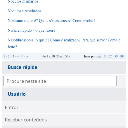
Nódulos mamários
Nódulos tireoidianos
Nanismo: o que é? Quais são as causas? Como evolui?
Nariz entupido - o que fazer?
Nasofibroscopia: o que é? Como é realizado? Para que serve? Como é
feito?
1 -
2
-
3
-
4
-
5
-
>
de 1 a 10 (Total: 50)
Itens por pág.: 10,
25
,
50
,
100
Busca rápida
Usuário
Entrar
Receber conteúdos