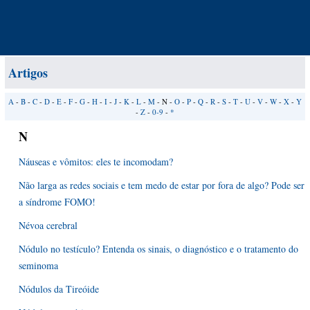
Artigos
A
-
B
-
C
-
D
-
E
-
F
-
G
-
H
-
I
-
J
-
K
-
L
-
M
- N -
O
-
P
-
Q
-
R
-
S
-
T
-
U
-
V
-
W
-
X
-
Y
-
Z
-
0-9
-
*
N
Náuseas e vômitos: eles te incomodam?
Não larga as redes sociais e tem medo de estar por fora de algo? Pode ser
a síndrome FOMO!
Névoa cerebral
Nódulo no testículo? Entenda os sinais, o diagnóstico e o tratamento do
seminoma
Nódulos da Tireóide