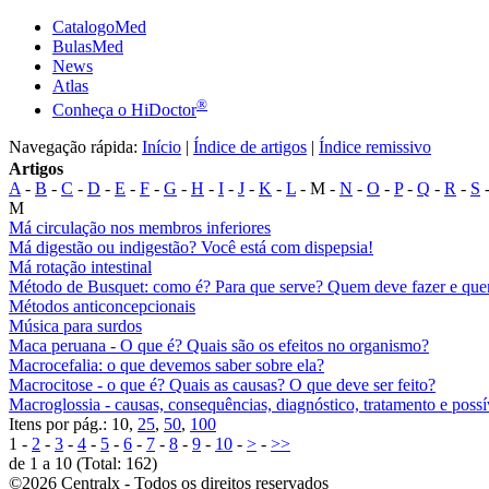
CatalogoMed
BulasMed
News
Atlas
®
Conheça o HiDoctor
Navegação rápida:
Início
|
Índice de artigos
|
Índice remissivo
Artigos
A
-
B
-
C
-
D
-
E
-
F
-
G
-
H
-
I
-
J
-
K
-
L
- M -
N
-
O
-
P
-
Q
-
R
-
S
M
Má circulação nos membros inferiores
Má digestão ou indigestão? Você está com dispepsia!
Má rotação intestinal
Método de Busquet: como é? Para que serve? Quem deve fazer e qu
Métodos anticoncepcionais
Música para surdos
Maca peruana - O que é? Quais são os efeitos no organismo?
Macrocefalia: o que devemos saber sobre ela?
Macrocitose - o que é? Quais as causas? O que deve ser feito?
Macroglossia - causas, consequências, diagnóstico, tratamento e poss
Itens por pág.: 10,
25
,
50
,
100
1 -
2
-
3
-
4
-
5
-
6
-
7
-
8
-
9
-
10
-
>
-
>>
de 1 a 10 (Total: 162)
©2026 Centralx - Todos os direitos reservados