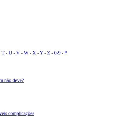
-
T
-
U
-
V
-
W
-
X
-
Y
-
Z
-
0-9
-
*
em não deve?
íveis complicações