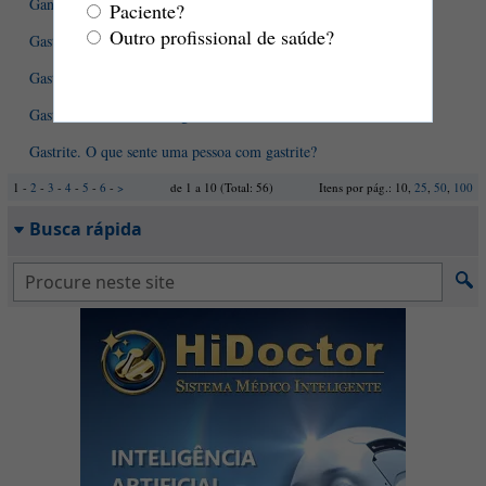
Ganho secundário
Paciente?
Outro profissional de saúde?
Gastrite atrófica autoimune
Gastrite enantematosa - como ela é?
Gastrite. Como são o diagnóstico e o tratamento?
Gastrite. O que sente uma pessoa com gastrite?
1 -
2
-
3
-
4
-
5
-
6
-
>
de 1 a 10 (Total: 56)
Itens por pág.: 10,
25
,
50
,
100
Busca rápida