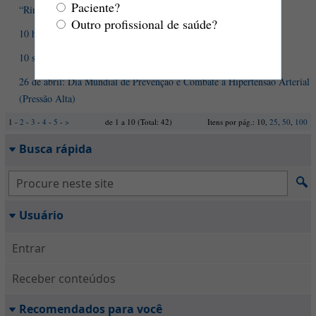
Paciente?
“Rins inflamados”? Pode ser glomerulonefrite!
Outro profissional de saúde?
10 hábitos que ajudam a tornar sua alimentação mais saudável
10 sinais precoces da doença de Parkinson
26 de abril: Dia Mundial de Prevenção e Combate à Hipertensão Arterial
(Pressão Alta)
1 -
2
-
3
-
4
-
5
-
>
de 1 a 10 (Total: 42)
Itens por pág.: 10,
25
,
50
,
100
Busca rápida
Usuário
Entrar
Receber conteúdos
Recomendados para você