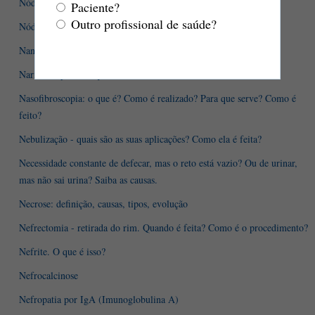
Nódulos mamários
Paciente?
Outro profissional de saúde?
Nódulos tireoidianos
Nanismo: o que é? Quais são as causas? Como evolui?
Nariz entupido - o que fazer?
Nasofibroscopia: o que é? Como é realizado? Para que serve? Como é
feito?
Nebulização - quais são as suas aplicações? Como ela é feita?
Necessidade constante de defecar, mas o reto está vazio? Ou de urinar,
mas não sai urina? Saiba as causas.
Necrose: definição, causas, tipos, evolução
Nefrectomia - retirada do rim. Quando é feita? Como é o procedimento?
Nefrite. O que é isso?
Nefrocalcinose
Nefropatia por IgA (Imunoglobulina A)