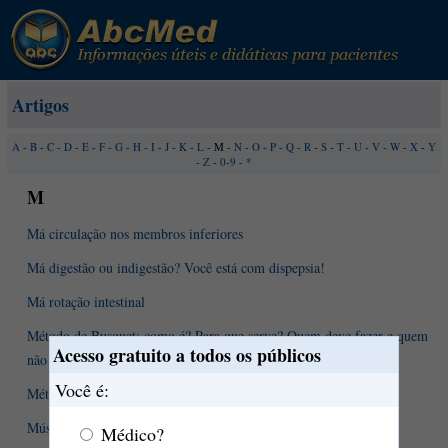
Artigos
A
-
B
-
C
-
D
-
E
-
F
-
G
-
H
-
I
-
J
-
K
-
L
- M -
N
-
O
-
P
-
Q
-
R
-
S
-
T
-
U
-
V
-
W
-
X
-
Y
-
Z
-
0-9
-
*
M
Má circulação nos membros inferiores
Má digestão ou indigestão? Você está com dispepsia!
Má rotação intestinal
Método de Busquet: como é? Para que serve? Quem deve fazer e quem
Acesso gratuito a todos os públicos
não deve?
Você é:
Métodos anticoncepcionais
Música para surdos
Médico?