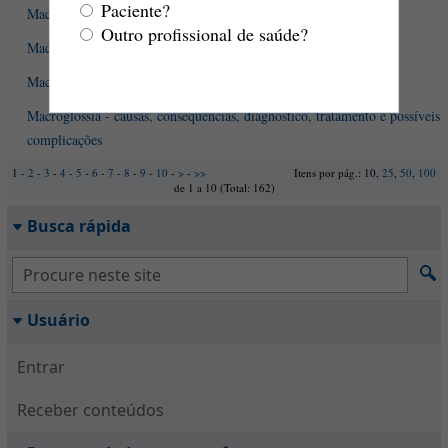
Paciente?
Maca peruana - O que é? Quais são os efeitos no organismo?
Outro profissional de saúde?
Macrocefalia: o que devemos saber sobre ela?
Macrocitose - o que é? Quais as causas? O que deve ser feito?
Macroglossia - causas, consequências, diagnóstico, tratamento e possíveis
complicações
1 -
2
-
3
-
4
-
5
-
6
-
7
-
8
-
9
-
10
-
>
-
>>
Itens por pág.: 10,
25
,
50
,
100
de 1 a 10 (Total: 162)
Busca rápida
Usuário
Entrar
Receber conteúdos