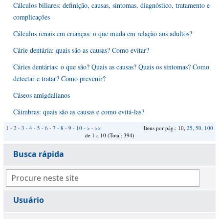
Cálculos biliares: definição, causas, sintomas, diagnóstico, tratamento e
complicações
Cálculos renais em crianças: o que muda em relação aos adultos?
Cárie dentária: quais são as causas? Como evitar?
Cáries dentárias: o que são? Quais as causas? Quais os sintomas? Como
detectar e tratar? Como prevenir?
Cáseos amigdalianos
Câimbras: quais são as causas e como evitá-las?
1 -
2
-
3
-
4
-
5
-
6
-
7
-
8
-
9
-
10
-
>
-
>>
Itens por pág.: 10,
25
,
50
,
100
de 1 a 10 (Total: 394)
Busca rápida
Usuário