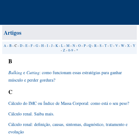
Artigos
A
-
B
- C -
D
-
E
-
F
-
G
-
H
-
I
-
J
-
K
-
L
-
M
-
N
-
O
-
P
-
Q
-
R
-
S
-
T
-
U
-
V
-
W
-
X
-
Y
-
Z
-
0-9
-
*
B
Bulking
e
Cutting
: como funcionam essas estratégias para ganhar
músculo e perder gordura?
C
Cálculo do IMC ou Índice de Massa Corporal: como está o seu peso?
Cálculo renal. Saiba mais.
Cálculo renal: definição, causas, sintomas, diagnóstico, tratamento e
evolução