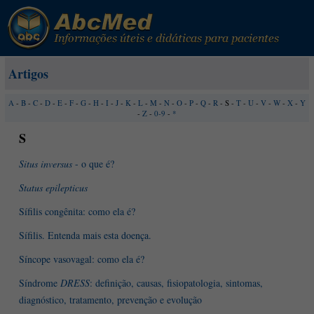
Artigos
A
-
B
-
C
-
D
-
E
-
F
-
G
-
H
-
I
-
J
-
K
-
L
-
M
-
N
-
O
-
P
-
Q
-
R
- S -
T
-
U
-
V
-
W
-
X
-
Y
-
Z
-
0-9
-
*
S
Situs inversus
- o que é?
Status epilepticus
Sífilis congênita: como ela é?
Sífilis. Entenda mais esta doença.
Síncope vasovagal: como ela é?
Síndrome
DRESS
: definição, causas, fisiopatologia, sintomas,
diagnóstico, tratamento, prevenção e evolução