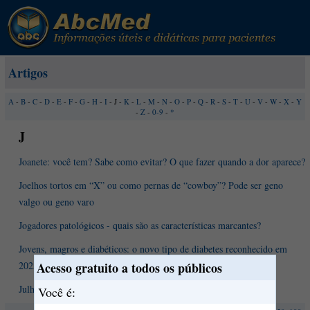
Artigos
A
-
B
-
C
-
D
-
E
-
F
-
G
-
H
-
I
- J -
K
-
L
-
M
-
N
-
O
-
P
-
Q
-
R
-
S
-
T
-
U
-
V
-
W
-
X
-
Y
-
Z
-
0-9
-
*
J
Joanete: você tem? Sabe como evitar? O que fazer quando a dor aparece?
Joelhos tortos em “X” ou como pernas de “cowboy”? Pode ser geno
valgo ou geno varo
Jogadores patológicos - quais são as características marcantes?
Jovens, magros e diabéticos: o novo tipo de diabetes reconhecido em
Acesso gratuito a todos os públicos
2025
Julho Verde: Mês de luta contra o Câncer de Cabeça e Pescoço
Você é: