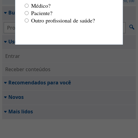
de 1 a 5 (Total: 5)
Itens por pág.: 10,
25
,
50
,
100
Médico?
Paciente?
Busca rápida
Outro profissional de saúde?
Usuário
Entrar
Receber conteúdos
Recomendados para você
Novos
Mais lidos