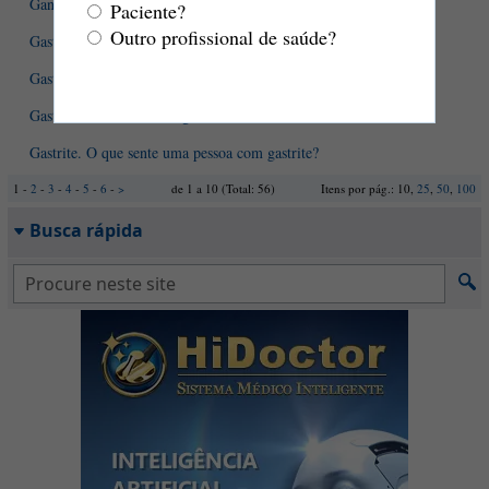
Ganho secundário
Paciente?
Outro profissional de saúde?
Gastrite atrófica autoimune
Gastrite enantematosa - como ela é?
Gastrite. Como são o diagnóstico e o tratamento?
Gastrite. O que sente uma pessoa com gastrite?
1 -
2
-
3
-
4
-
5
-
6
-
>
de 1 a 10 (Total: 56)
Itens por pág.: 10,
25
,
50
,
100
Busca rápida